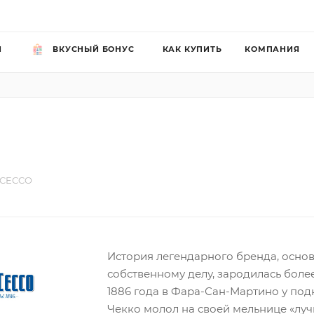
Й
ВКУСНЫЙ БОНУС
КАК КУПИТЬ
КОМПАНИЯ
 CECCO
История легендарного бренда, осно
собственному делу, зародилась более
1886 года в Фара-Сан-Мартино у по
Чекко молол на своей мельнице «луч