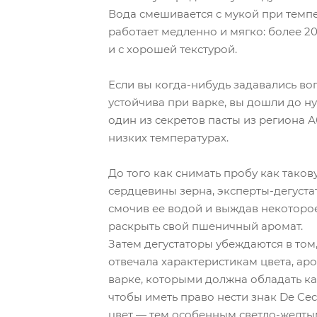
Вода смешивается с мукой при темпе
работает медленно и мягко: более 20 
и с хорошей текстурой.
Если вы когда-нибудь задавались воп
устойчива при варке, вы дошли до н
один из секретов пасты из региона 
низких температурах.
До того как снимать пробу как таков
сердцевины зерна, эксперты-дегуста
смочив ее водой и выждав некоторое
раскрыть свой пшеничный аромат.
Затем дегустаторы убеждаются в том,
отвечала характеристикам цвета, аро
варке, которыми должна обладать ка
чтобы иметь право нести знак De Ce
цвет — тем особенным светло-желты