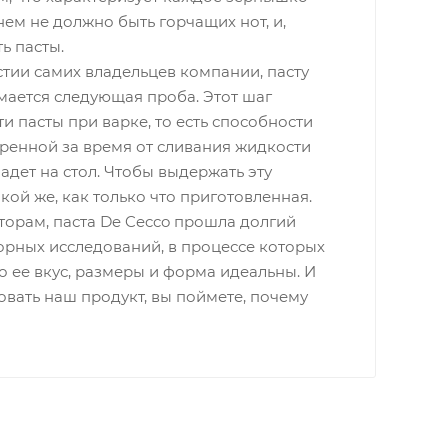
нем не должно быть горчащих нот, и,
ь пасты.
стии самих владельцев компании, пасту
нимается следующая проба. Этот шаг
и пасты при варке, то есть способности
аренной за время от сливания жидкости
падет на стол. Чтобы выдержать эту
акой же, как только что приготовленная.
таторам, паста De Cecco прошла долгий
торных исследований, в процессе которых
о ее вкус, размеры и форма идеальны. И
овать наш продукт, вы поймете, почему