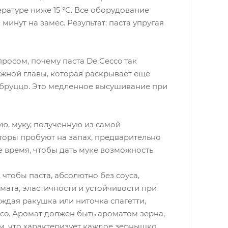
ратуре ниже 15 °С. Все оборудование
минут на замес. Результат: паста упругая
росом, почему паста De Cecco так
ужной главы, которая раскрывает еще
Абруццо. Это медленное высушивание при
ую, муку, полученную из самой
торы пробуют на запах, предварительно
 время, чтобы дать муке возможность
 чтобы паста, абсолютно без соуса,
мата, эластичности и устойчивости при
ждая ракушка или ниточка спагетти,
cco. Аромат должен быть ароматом зерна,
м, что характеризует каждое зернышко