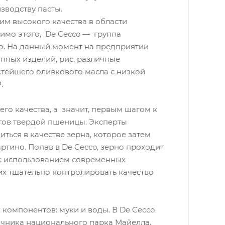
зводству пасты.
им высокого качества в области
мимо этого, De Cecco — группа
о. На данный момент на предприятии
нных изделий, рис, различные
стейшего оливкового масла с низкой
.
его качества, а значит, первым шагом к
ртов твердой пшеницы. Эксперты
ться в качестве зерна, которое затем
ртино. Попав в De Cecco, зерно проходит
 с использованием современных
их тщательно контролировать качество
х компонентов: муки и воды. В De Cecco
очника национального парка Майелла.