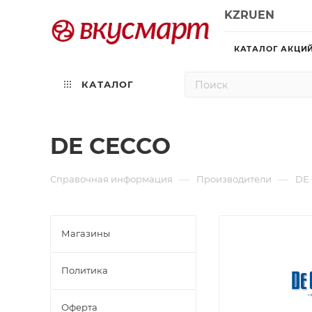
KZ
RU
EN
КАТАЛОГ АКЦИ
КАТАЛОГ
DE CECCO
—
—
Справочная информация
Производители
DE
Магазины
Политика
Офертa