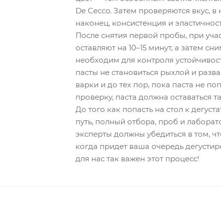
De Cecco. Затем проверяются вкус, в 
наконец, консистенция и эластичност
После снятия первой пробы, при уча
оставляют на 10–15 минут, а затем с
необходим для контроля устойчивост
пасты не становиться рыхлой и разв
варки и до тех пор, пока паста не по
проверку, паста должна оставаться т
До того как попасть на стол к дегус
путь, полный отбора, проб и лабора
эксперты должны убедиться в том, чт
когда придет ваша очередь дегустир
для нас так важен этот процесс!