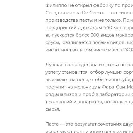
Филиппо не открыл фабрику по прои
Сегодня марка De Cecco — это синон
производства пасты и не только. По
предприятий с доходом 440 млн евр
выпускается более 300 видов макаро
соусы, разливается восемь видов чи
кислотностью, в том числе масла DOP
Лучшая паста сделана из сырья высш
успеху становится отбор лучших со
выезжают на поля, чтобы лично убеди
поступит на мельницу в Фара-Сан-Ма
ряд анализов и проб в лаборатории
технологий и аппаратов, позволяющ
сырья.
Паста — это результат сочетания дву
используют родниковую воду из ист