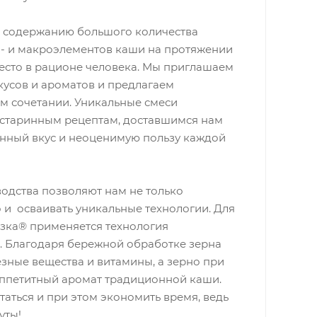
, содержанию большого количества
о- и макроэлементов каши на протяжении
есто в рационе человека. Мы приглашаем
кусов и ароматов и предлагаем
м сочетании. Уникальные смеси
 старинным рецептам, доставшимся нам
канный вкус и неоценимую пользу каждой
одства позволяют нам не только
о и осваивать уникальные технологии. Для
азка® применяется технология
». Благодаря бережной обработке зерна
зные вещества и витамины, а зерно при
 аппетитный аромат традиционной каши.
таться и при этом экономить время, ведь
уты!