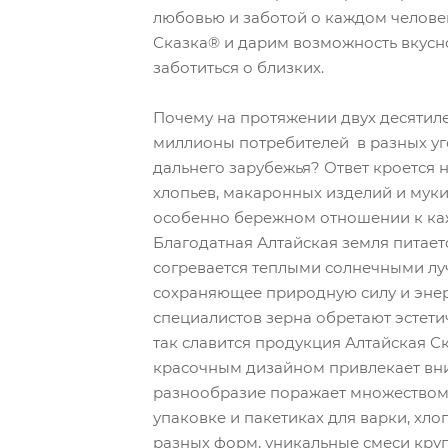
любовью и заботой о каждом челов
Сказка® и дарим возможность вкусно
заботиться о близких.
Почему на протяжении двух десяти
миллионы потребителей в разных уг
дальнего зарубежья? Ответ кроется н
хлопьев, макаронных изделий и муки
особенно бережном отношении к ка
Благодатная Алтайская земля питает
согревается теплыми солнечными лу
сохраняющее природную силу и эне
специалистов зерна обретают эстети
так славится продукция Алтайская С
красочным дизайном привлекает вни
разнообразие поражает множеством 
упаковке и пакетиках для варки, хло
разных форм, уникальные смеси круп