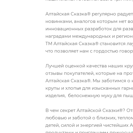
Алтайская Сказка® регулярно радуе
новинками, аналогов которым нет во
инновационных разработок для раз
наградами международных и регион
ТМ Алтайская Сказка® становится ла
что позволяет нам с гордостью гово
Лучшей оценкой качества наших кру
отзывы покупателей, которые на пр
Алтайская Сказка®. Мы заботимся о 
крупы и хлопья для изысканных гар
изделия, белоснежную муку для пыш
В чем секрет Алтайской Сказки®? О
любовью и заботой о близких, тепл
детей, силой и энергией чистейших 
продуктами и приглашаем прикоснут