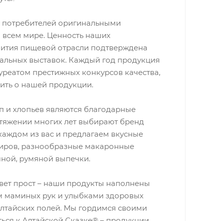
т потребителей оригинальными
 всем мире. Ценность наших
вития пищевой отрасли подтверждена
альных выставок. Каждый год продукция
уреатом престижных конкурсов качества,
рить о нашей продукции.
п и хлопьев являются благодарные
отяжении многих лет выбирают бренд
каждом из вас и предлагаем вкусные
ниров, разнообразные макаронные
ной, румяной выпечки.
твет прост – наши продукты наполнены
ом маминых рук и улыбками здоровых
Алтайских полей. Мы гордимся своими
ься к Алтайской Сказке® – продукции,