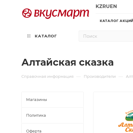
KZ
RU
EN
КАТАЛОГ АКЦИ
КАТАЛОГ
Алтайская сказка
—
—
Справочная информация
Производители
Алт
Магазины
Политика
Офертa