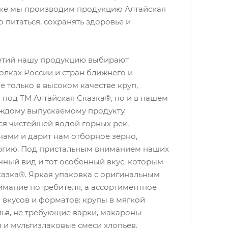
еке мы производим продукцию Алтайская
 питаться, сохранять здоровье и
летий нашу продукцию выбирают
олках России и стран ближнего и
е только в высоком качестве круп,
 под ТМ Алтайская Сказка®, но и в нашем
ждому выпускаемому продукту.
ся чистейшей водой горных рек,
чами и дарит нам отборное зерно,
ргию. Под пристальным вниманием наших
чный вид и тот особенный вкус, которым
казка®. Яркая упаковка с оригинальным
мание потребителя, а ассортиментное
вкусов и форматов: крупы в мягкой
пья, не требующие варки, макароны
 и мультизлаковые смеси хлопьев.