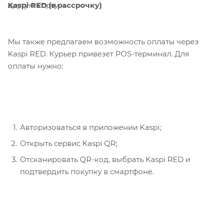
Kaspi RED (в рассрочку)
другую карту.
Мы также предлагаем возможность оплаты через
Kaspi RED. Курьер привезет POS-терминал. Для
оплаты нужно:
Авторизоваться в приложении Kaspi;
Открыть сервис Kaspi QR;
Отсканировать QR-код, выбрать Kaspi RED и
подтвердить покупку в смартфоне.