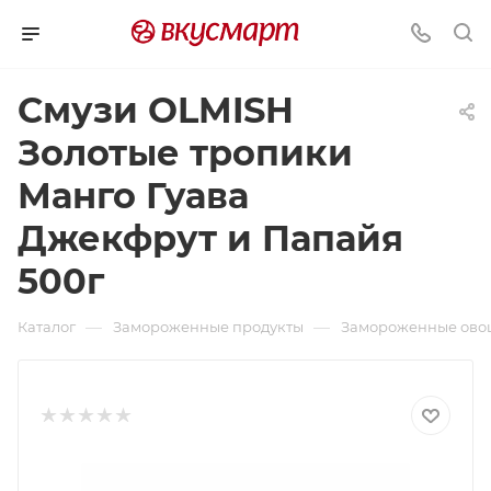
Смузи OLMISH
Золотые тропики
Манго Гуава
Джекфрут и Папайя
500г
—
—
Каталог
Замороженные продукты
Замороженные овощ