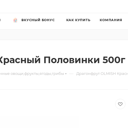
Й
ВКУСНЫЙ БОНУС
КАК КУПИТЬ
КОМПАНИЯ
Красный Половинки 500г
—
ные овощи,фрукты,ягоды,грибы
Драгонфрут OLMISH Крас