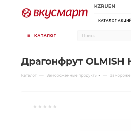
KZ
RU
EN
КАТАЛОГ АКЦИ
КАТАЛОГ
Драгонфрут OLMISH 
—
—
Каталог
Замороженные продукты
Заморожен