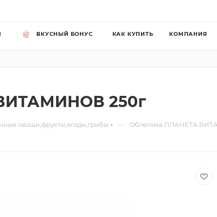
Й
ВКУСНЫЙ БОНУС
КАК КУПИТЬ
КОМПАНИЯ
ВИТАМИНОВ 250г
—
ные овощи,фрукты,ягоды,грибы
Облепиха ПЛАНЕТА ВИТ