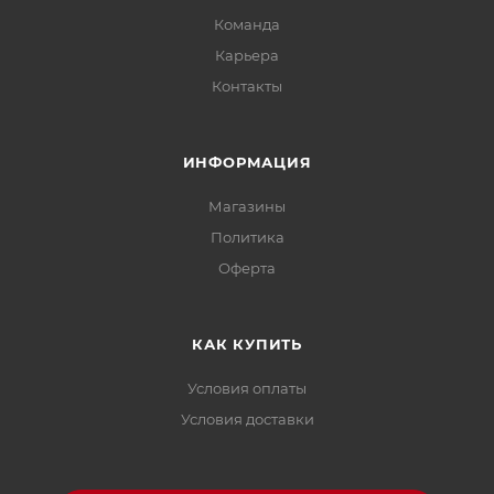
Команда
размораживания! Размороженный продукт
повторно не замораживать!
Карьера
Купить данный продукт в Нур-Султане онлайн
Контакты
можно в нашем магазине
ИНФОРМАЦИЯ
Магазины
Политика
Офертa
КАК КУПИТЬ
Условия оплаты
Условия доставки