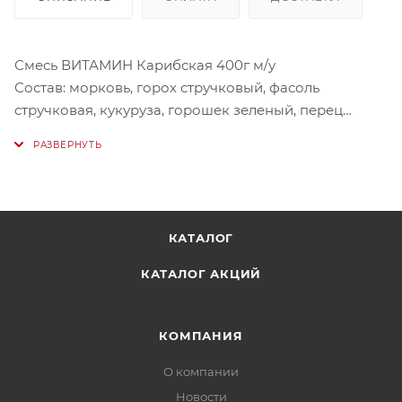
Смесь ВИТАМИН Карибская 400г м/у
Состав: морковь, горох стручковый, фасоль
стручковая, кукуруза, горошек зеленый, перец
сладкий, фасоль красная.
Стручковая и красная фасоль, мини-морковь,
кукуруза, сладкий перец, стручковый и зеленый
горошек — эта яркая смесь обладает насыщенным
КАТАЛОГ
вкусом и богата витаминами и микроэлементами.
Мы используем только отборные овощи и
КАТАЛОГ АКЦИЙ
замораживаем их по собственной уникальной
технологии, сохраняя пользу и яркий вкус свежих
плодов.
КОМПАНИЯ
О компании
Хранить при температуре -18 до истечения срока,
Новости
указанного на упаковке. Предохранять от