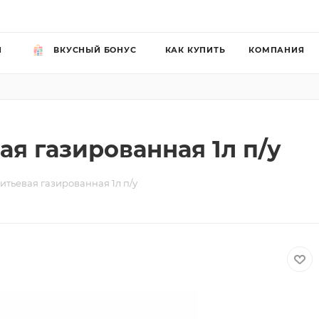
Й
ВКУСНЫЙ БОНУС
КАК КУПИТЬ
КОМПАНИЯ
ая газированная 1л п/у
итьевая газированная 1л п/у