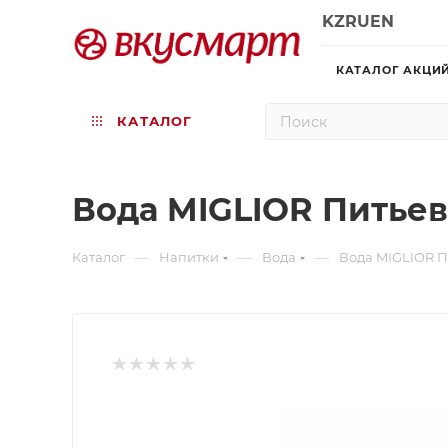
KZ
RU
EN
КАТАЛОГ АКЦИ
КАТАЛОГ
Вода MIGLIOR Питьев
—
—
—
Каталог
Напитки
Вода
Вода MIGLIOR П