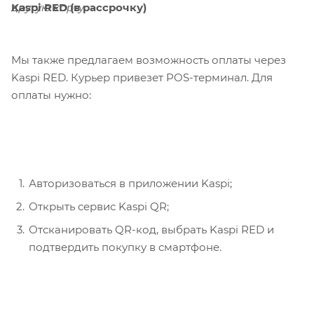
Kaspi RED (в рассрочку)
другую карту.
Мы также предлагаем возможность оплаты через
Kaspi RED. Курьер привезет POS-терминал. Для
оплаты нужно:
Авторизоваться в приложении Kaspi;
Открыть сервис Kaspi QR;
Отсканировать QR-код, выбрать Kaspi RED и
подтвердить покупку в смартфоне.