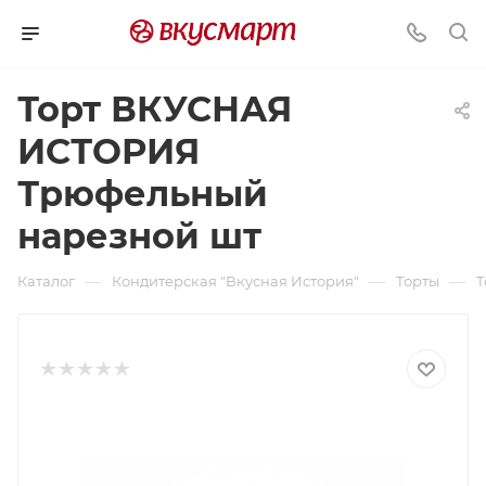
Торт ВКУСНАЯ
ИСТОРИЯ
Трюфельный
нарезной шт
—
—
—
Каталог
Кондитерская "Вкусная История"
Торты
Т