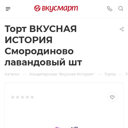
Торт ВКУСНАЯ
ИСТОРИЯ
Смородиново
лавандовый шт
—
—
—
Каталог
Кондитерская "Вкусная История"
Торты
Т