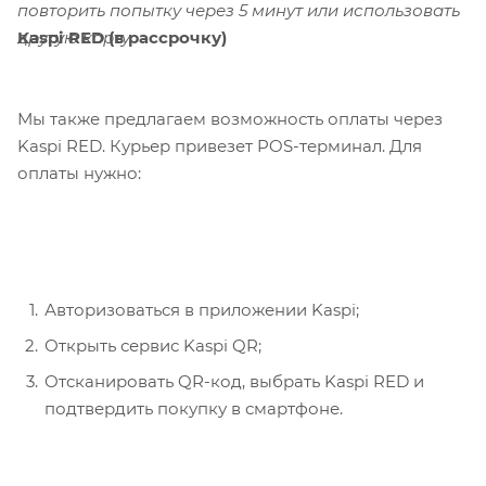
повторить попытку через 5 минут или использовать
Kaspi RED (в рассрочку)
другую карту.
Мы также предлагаем возможность оплаты через
Kaspi RED. Курьер привезет POS-терминал. Для
оплаты нужно:
Авторизоваться в приложении Kaspi;
Открыть сервис Kaspi QR;
Отсканировать QR-код, выбрать Kaspi RED и
подтвердить покупку в смартфоне.