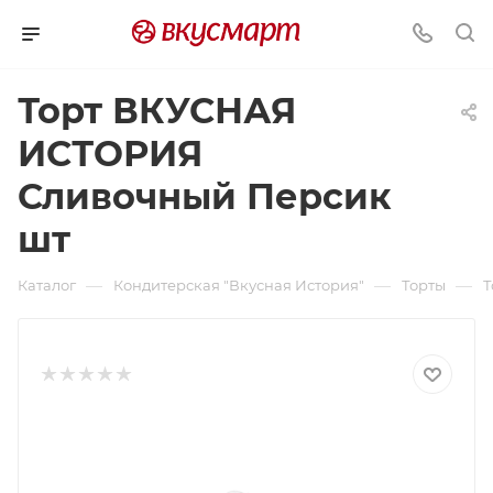
Торт ВКУСНАЯ
ИСТОРИЯ
Сливочный Персик
шт
—
—
—
Каталог
Кондитерская "Вкусная История"
Торты
Т