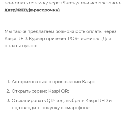
повторить попытку через 5 минут или использовать
Kaspi RED (в рассрочку)
другую карту.
Мы также предлагаем возможность оплаты через
Kaspi RED. Курьер привезет POS-терминал. Для
оплаты нужно:
Авторизоваться в приложении Kaspi;
Открыть сервис Kaspi QR;
Отсканировать QR-код, выбрать Kaspi RED и
подтвердить покупку в смартфоне.