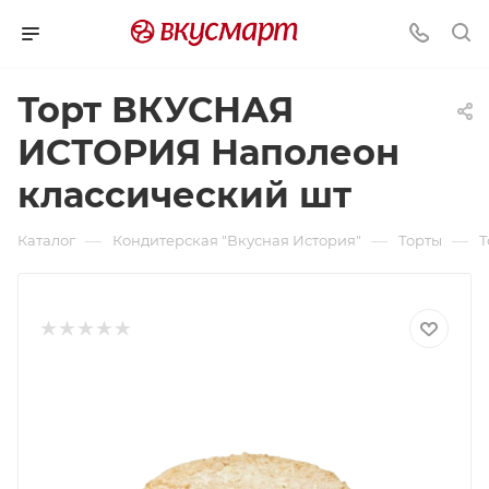
Торт ВКУСНАЯ
ИСТОРИЯ Наполеон
классический шт
—
—
—
Каталог
Кондитерская "Вкусная История"
Торты
Т