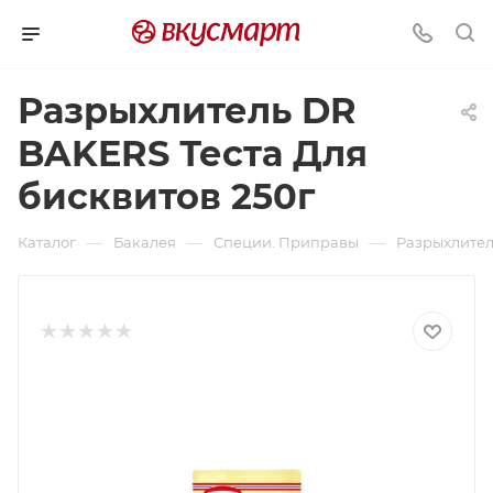
Разрыхлитель DR
BAKERS Теста Для
бисквитов 250г
—
—
—
Каталог
Бакалея
Специи. Приправы
Разрыхлител