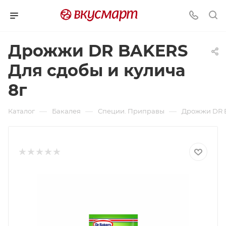
Дрожжи DR BAKERS
Для сдобы и кулича
8г
—
—
—
Каталог
Бакалея
Специи. Приправы
Дрожжи DR B