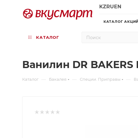
KZ
RU
EN
КАТАЛОГ АКЦИ
КАТАЛОГ
Ванилин DR BAKERS 
—
—
—
Каталог
Бакалея
Специи. Приправы
В