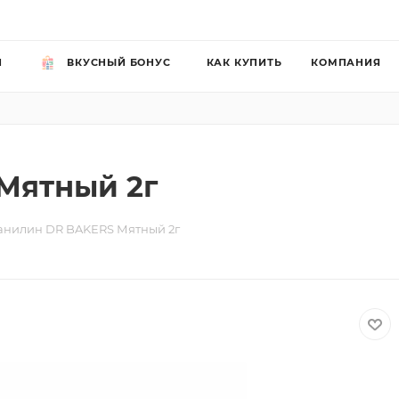
Й
ВКУСНЫЙ БОНУС
КАК КУПИТЬ
КОМПАНИЯ
Мятный 2г
анилин DR BAKERS Мятный 2г