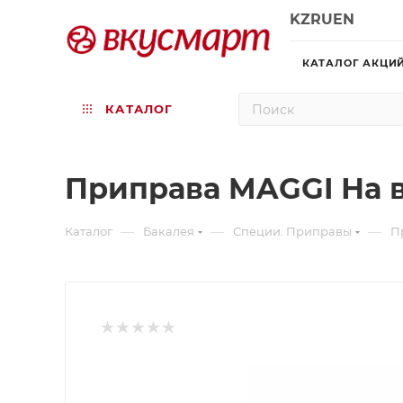
KZ
RU
EN
КАТАЛОГ АКЦИ
КАТАЛОГ
Приправа MAGGI На в
—
—
—
Каталог
Бакалея
Специи. Приправы
П