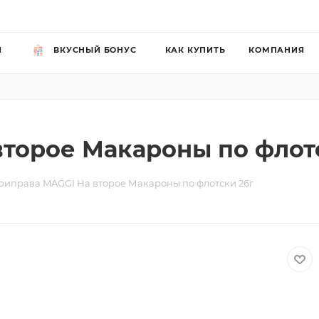
Й
ВКУСНЫЙ БОНУС
КАК КУПИТЬ
КОМПАНИЯ
торое Макароны по флот
риправа MAGGI На второе Макароны по флотски 26г