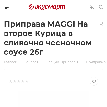
Приправа MAGGI На
второе Курица в
сливочно чесночном
соусе 26г
—
—
—
Каталог
Бакалея
Специи. Приправы
Приправа MA