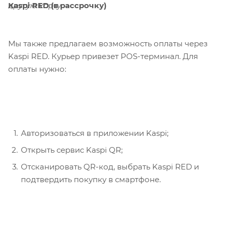
Kaspi RED (в рассрочку)
другую карту.
Мы также предлагаем возможность оплаты через
Kaspi RED. Курьер привезет POS-терминал. Для
оплаты нужно:
Авторизоваться в приложении Kaspi;
Открыть сервис Kaspi QR;
Отсканировать QR-код, выбрать Kaspi RED и
подтвердить покупку в смартфоне.