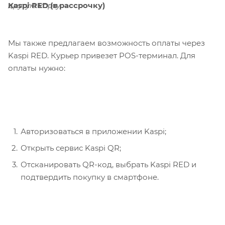
Kaspi RED (в рассрочку)
другую карту.
Мы также предлагаем возможность оплаты через
Kaspi RED. Курьер привезет POS-терминал. Для
оплаты нужно:
Авторизоваться в приложении Kaspi;
Открыть сервис Kaspi QR;
Отсканировать QR-код, выбрать Kaspi RED и
подтвердить покупку в смартфоне.