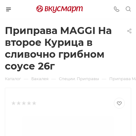
Приправа MAGGI На
второе Курица в
сливочно грибном
соусе 26г
—
—
—
Каталог
Бакалея
Специи. Приправы
Приправа MA