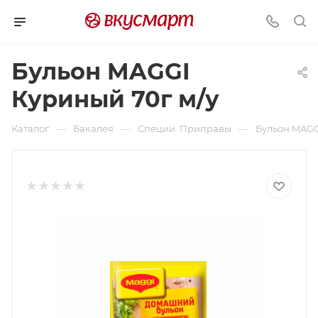
Бульон MAGGI
Куриный 70г м/у
—
—
—
Каталог
Бакалея
Специи. Приправы
Бульон MAGG