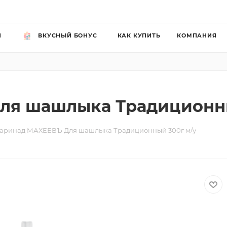
Й
ВКУСНЫЙ БОНУС
КАК КУПИТЬ
КОМПАНИЯ
ля шашлыка Традиционны
аринад МАХЕЕВЪ Для шашлыка Традиционный 300г м/у