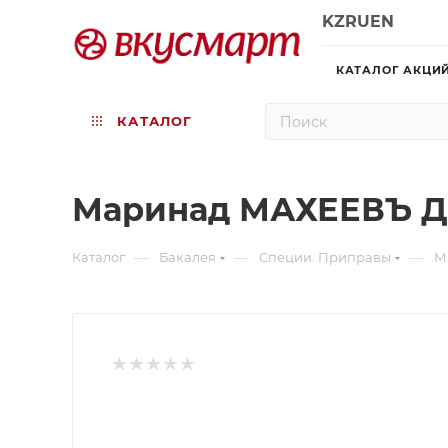
KZ
RU
EN
КАТАЛОГ АКЦИ
КАТАЛОГ
Маринад МАХЕЕВЪ Д
—
—
—
Каталог
Бакалея
Специи. Приправы
М