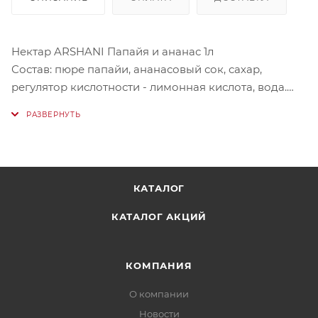
Нектар ARSHANI Папайя и ананас 1л
Состав: пюре папайи, ананасовый сок, сахар,
регулятор кислотности - лимонная кислота, вода.
Пищевая ценность на 100 г
Углеводы 12г
Калорийность 50 ккал
КАТАЛОГ
Условия хранения: при температуре от +5°С до
КАТАЛОГ АКЦИЙ
+20°С.
КОМПАНИЯ
О компании
Новости