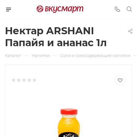
Нектар ARSHANI
Папайя и ананас 1л
—
—
Каталог
Напитки
Соки и сокосодержащие напитки