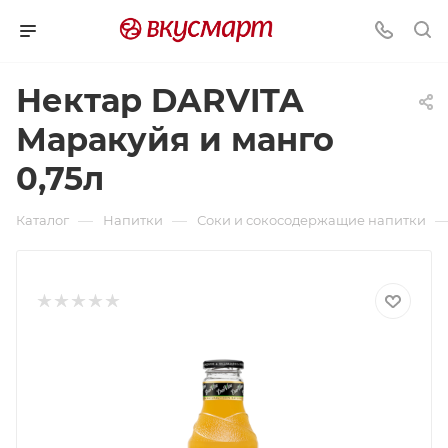
Нектар DARVITA
Маракуйя и манго
0,75л
—
—
Каталог
Напитки
Соки и сокосодержащие напитки