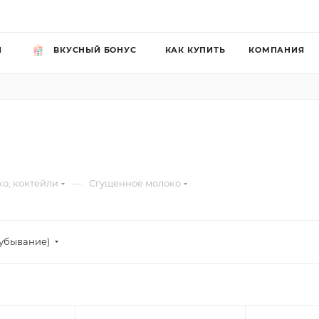
Й
ВКУСНЫЙ БОНУС
КАК КУПИТЬ
КОМПАНИЯ
—
о, коктейли
Сгущенное молоко
убывание)