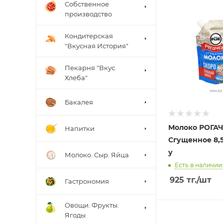
Собственное
производство
Кондитерская
"Вкусная История"
Пекарня "Вкус
Хлеба"
Бакалея
Молоко РОГА
Напитки
Сгущенное 8,5
у
Молоко. Сыр. Яйца
Есть в наличии:
925
тг.
/шт
Гастрономия
Овощи. Фрукты.
Ягоды