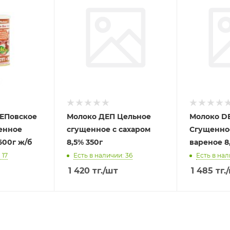
ЕПовское
Молоко ДЕП Цельное
Молоко D
енное
сгущенное с сахаром
Сгущенное
600г ж/б
8,5% 350г
вареное 8
 17
Есть в наличии: 36
Есть в нал
1 420
тг.
/шт
1 485
тг.