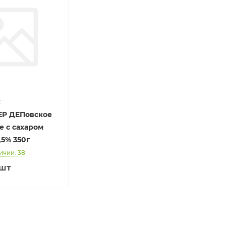
EP ДЕПовское
 с сахаром
,5% 350г
ичии: 38
/шт