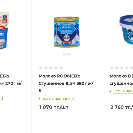
ЧЕВЪ
Молоко РОГАЧЕВЪ
Молоко D
% 270г м/
Сгущенное 8,5% 380г ж/
сгущенное
б
Есть в нал
 3
Есть в наличии: 2
1 070
тг.
/шт
2 760
тг.