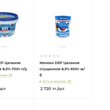
EP Цельное
Молоко DEP Цельное
 8,5% 700г п/у
сгущенное 8,5% 600г ж/
б
ичии: 39
Есть в наличии: 39
/шт
2 720
тг.
/шт