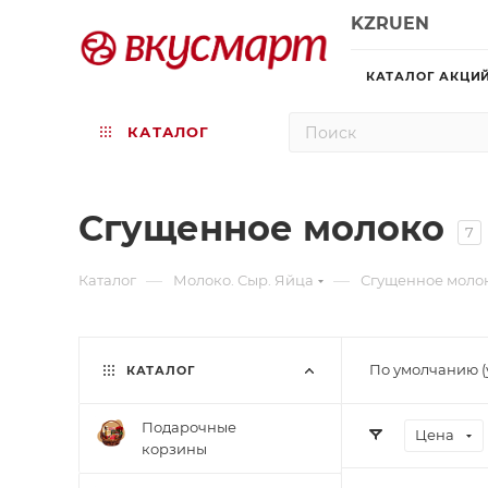
KZ
RU
EN
КАТАЛОГ АКЦИ
КАТАЛОГ
Сгущенное молоко
7
—
—
Каталог
Молоко. Сыр. Яйца
Сгущенное молок
По умолчанию (
КАТАЛОГ
Подарочные
Цена
корзины