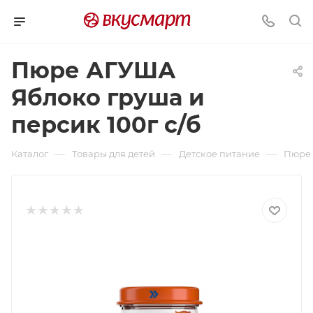
Пюре АГУША
Яблоко груша и
персик 100г с/б
—
—
—
Каталог
Товары для детей
Детское питание
Пюре