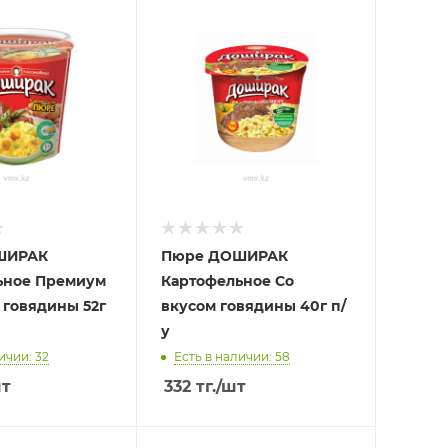
ШИРАК
Пюре ДОШИРАК
ьное Премиум
Картофельное Со
 говядины 52г
вкусом говядины 40г п/
у
ичии: 32
Есть в наличии: 58
шт
332
тг.
/шт