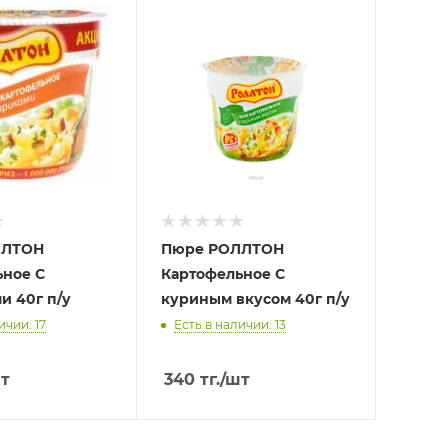
ЛЛТОН
Пюре РОЛЛТОН
ьное С
Картофельное С
и 40г п/у
куриным вкусом 40г п/у
ичии: 17
Есть в наличии: 13
т
340
тг.
/шт