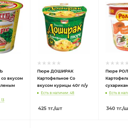
Ъ
Пюре ДОШИРАК
Пюре РО
 со вкусом
Картофельное Со
Картофел
еленым
вкусом курицы 40г п/у
сухарикам
Есть в наличии: 48
Есть в нал
 13
425
тг.
/шт
340
тг.
/ш