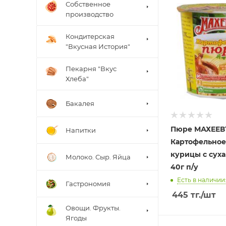
Собственное
производство
Кондитерская
"Вкусная История"
Пекарня "Вкус
Хлеба"
Бакалея
Пюре МАХЕЕВ
Напитки
Картофельное
курицы с сух
Молоко. Сыр. Яйца
40г п/у
Есть в наличии:
Гастрономия
445
тг.
/шт
Овощи. Фрукты.
Ягоды