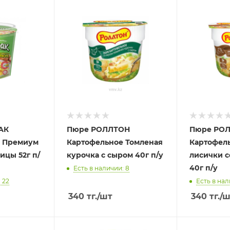
АК
Пюре РОЛЛТОН
Пюре РО
е Премиум
Картофельное Томленая
Картофел
ицы 52г п/
курочка с сыром 40г п/у
лисички с
40г п/у
Есть в наличии: 8
 22
Есть в нал
340
тг.
/шт
340
тг.
/ш