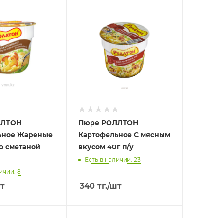
ЛЛТОН
Пюре РОЛЛТОН
ьное Жареные
Картофельное С мясным
о сметаной
вкусом 40г п/у
Есть в наличии: 23
ичии: 8
т
340
тг.
/шт