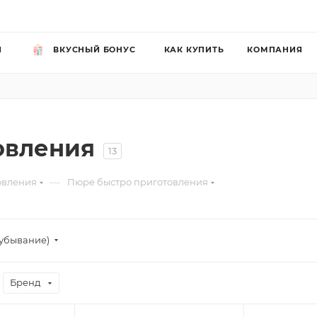
Й
ВКУСНЫЙ БОНУС
КАК КУПИТЬ
КОМПАНИЯ
овления
13
—
овления
Пюре быстро приготовления
убывание)
Бренд