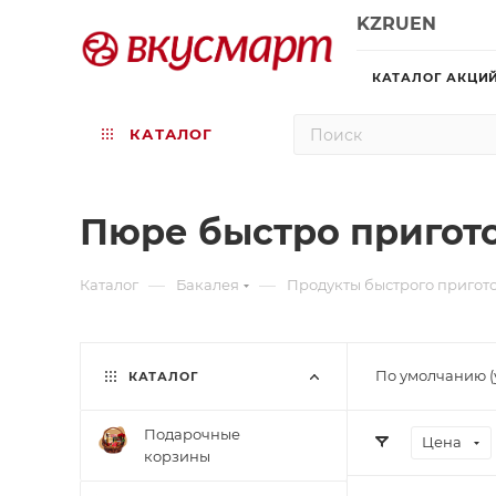
KZ
RU
EN
КАТАЛОГ АКЦИ
КАТАЛОГ
Пюре быстро пригот
—
—
Каталог
Бакалея
Продукты быстрого пригот
По умолчанию (
КАТАЛОГ
Подарочные
Цена
корзины