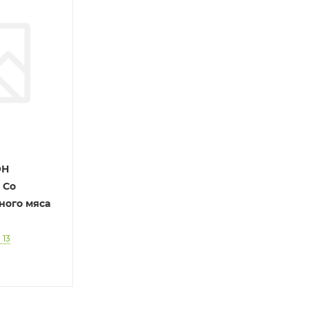
ОН
 Со
ного мяса
 13