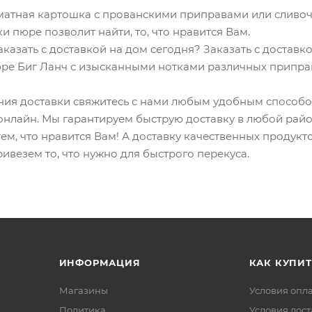
матная картошка с прованскими приправами или сливочн
и пюре позволит найти, то, что нравится Вам.
аказать с доставкой на дом сегодня? Заказать с достав
юре Биг Ланч с изысканными нотками различных припра
ия доставки свяжитесь с нами любым удобным способом:
онлайн. Мы гарантируем быструю доставку в любой район 
тем, что нравится Вам! А доставку качественных продук
ривезем то, что нужно для быстрого перекуса.
ИНФОРМАЦИЯ
КАК КУПИТ
Магазины
Условия опл
Политика
Условия дос