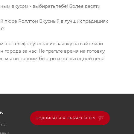
ым вкусом - выбирать тебе! Более десяти
кой пюре Роллтон Вкусный в лучших традициях
в?
 по телефону, оставив заявку на сайте или
города за час. Не тратьте время на готовку,
тов мы выполним быстро и по выгодной цене!
Ь
ПОДПИСАТЬСЯ НА РАССЫЛКУ
аты
тавки