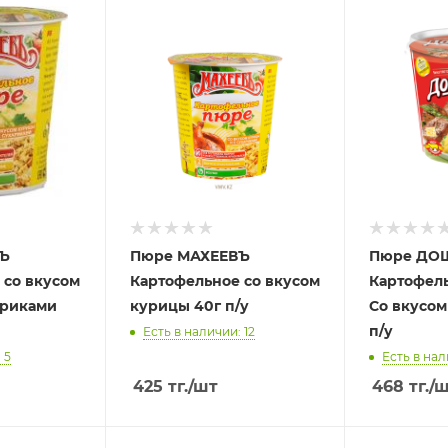
Ъ
Пюре МАХЕЕВЪ
Пюре ДО
 со вкусом
Картофельное со вкусом
Картофел
ариками
курицы 40г п/у
Со вкусом
п/у
Есть в наличии: 12
 5
Есть в нал
425
тг.
/шт
468
тг.
/