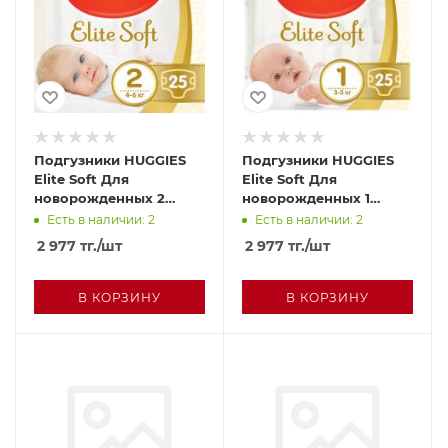
Подгузники HUGGIES
Подгузники HUGGIES
Elite Soft Для
Elite Soft Для
новорожденных 2
новорожденных 1
Convy 4-6кг 20шт м/у
Convy 3-5кг 20шт м/у
Есть в наличии: 2
Есть в наличии: 2
2 977
тг.
/шт
2 977
тг.
/шт
В КОРЗИНУ
В КОРЗИНУ