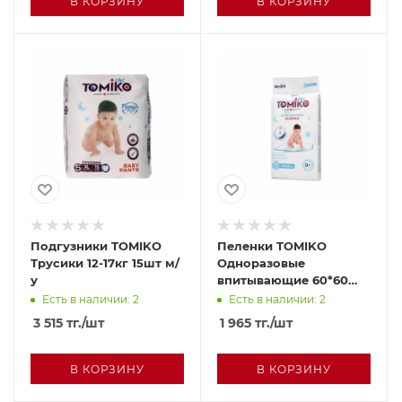
В КОРЗИНУ
В КОРЗИНУ
Подгузники TOMIKO
Пеленки TOMIKO
Трусики 12-17кг 15шт м/
Одноразовые
у
впитывающие 60*60
10шт м/у
Есть в наличии: 2
Есть в наличии: 2
3 515
тг.
/шт
1 965
тг.
/шт
В КОРЗИНУ
В КОРЗИНУ