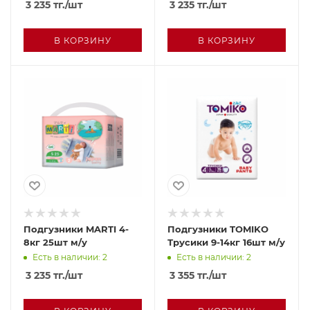
3 235
тг.
/шт
3 235
тг.
/шт
В КОРЗИНУ
В КОРЗИНУ
Подгузники MARTI 4-
Подгузники TOMIKO
8кг 25шт м/у
Трусики 9-14кг 16шт м/у
Есть в наличии: 2
Есть в наличии: 2
3 235
тг.
/шт
3 355
тг.
/шт