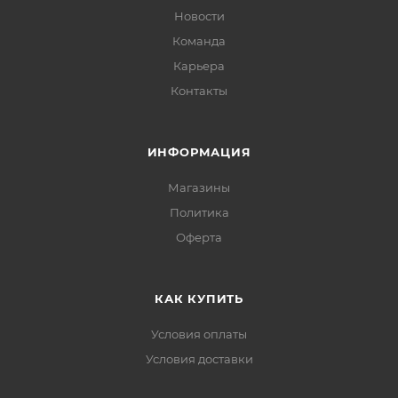
Новости
Состав корзины Вы можете менять в зависимости от
Команда
вашего вкуса.
Карьера
Данный вариант корзины включает в себя товар и
Контакты
оформление в пределах 30.000 тенге.
ИНФОРМАЦИЯ
Магазины
Политика
Офертa
КАК КУПИТЬ
Условия оплаты
Условия доставки