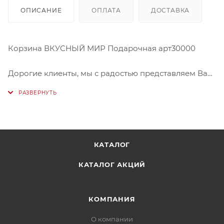
ОПИСАНИЕ
ОПЛАТА
ДОСТАВКА
Корзина ВКУСНЫЙ МИР Подарочная арт30000
Дорогие клиенты, мы с радостью представляем Вам
наши замечательные корзины!
Подарочные корзины - это прекрасный способ
порадовать и удивить людей. Они точно помогут
создать атмосферу праздника и хорошего
КАТАЛОГ
настроения.
КАТАЛОГ АКЦИЙ
Такой подарок оставит хорошие воспоминания, а
команда ВкусМарт поможет Вам в подборе
индивидуальной корзины именно для Вашего
КОМПАНИЯ
праздника!
О компании