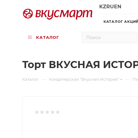
KZ
RU
EN
КАТАЛОГ АКЦИ
КАТАЛОГ
Торт ВКУСНАЯ ИСТОР
—
—
Каталог
Кондитерская "Вкусная История"
П