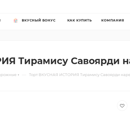
Й
ВКУСНЫЙ БОНУС
КАК КУПИТЬ
КОМПАНИЯ
ИЯ Тирамису Савоярди н
—
ирожные
Торт ВКУСНАЯ ИСТОРИЯ Тирамису Савоярди наре