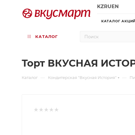
KZ
RU
EN
КАТАЛОГ АКЦИ
КАТАЛОГ
Торт ВКУСНАЯ ИСТОР
—
—
Каталог
Кондитерская "Вкусная История"
П