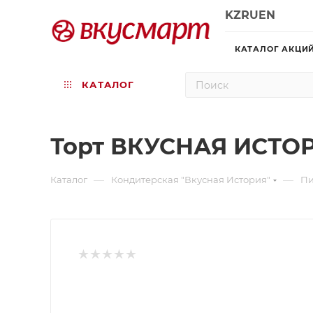
KZ
RU
EN
КАТАЛОГ АКЦИ
КАТАЛОГ
Торт ВКУСНАЯ ИСТОР
—
—
Каталог
Кондитерская "Вкусная История"
П