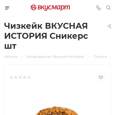
Чизкейк ВКУСНАЯ
ИСТОРИЯ Сникерс
шт
—
—
—
Каталог
Кондитерская "Вкусная История"
Пироги