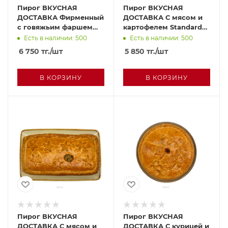
Пирог ВКУСНАЯ
Пирог ВКУСНАЯ
ДОСТАВКА Фирменный
ДОСТАВКА С мясом и
с говяжьим фаршем
картофелем Standard
Standard шт
шт
Есть в наличии: 500
Есть в наличии: 500
6 750
тг.
/шт
5 850
тг.
/шт
В КОРЗИНУ
В КОРЗИНУ
Пирог ВКУСНАЯ
Пирог ВКУСНАЯ
ДОСТАВКА С мясом и
ДОСТАВКА С курицей и