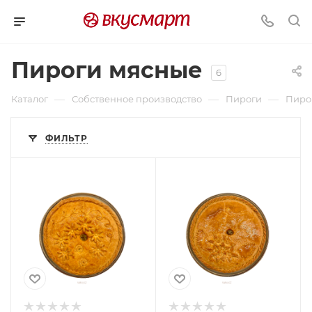
Пироги мясные
6
—
—
—
Каталог
Собственное производство
Пироги
Пиро
ФИЛЬТР