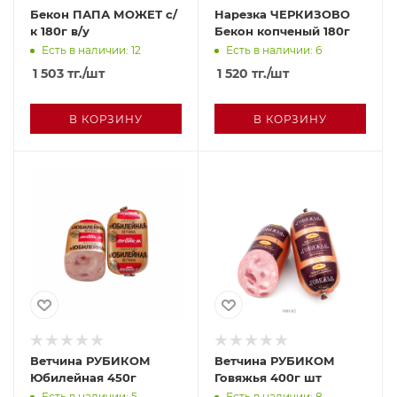
Бекон ПАПА МОЖЕТ с/
Нарезка ЧЕРКИЗОВО
к 180г в/у
Бекон копченый 180г
Есть в наличии: 12
Есть в наличии: 6
1 503
тг.
/шт
1 520
тг.
/шт
В КОРЗИНУ
В КОРЗИНУ
Ветчина РУБИКОМ
Ветчина РУБИКОМ
Юбилейная 450г
Говяжья 400г шт
Есть в наличии: 5
Есть в наличии: 8