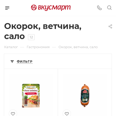
Окорок, ветчина,
сало
12
—
—
Каталог
Гастрономия
Окорок, ветчина, сало
ФИЛЬТР