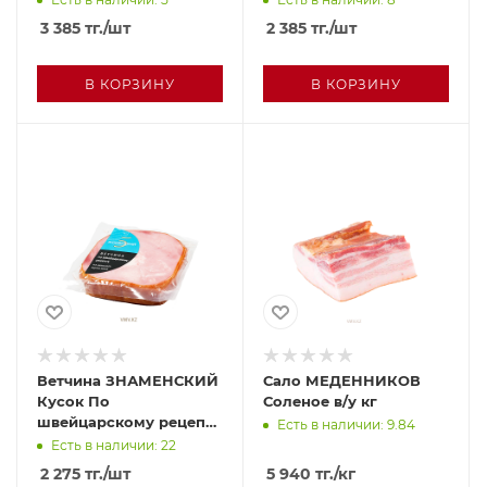
3 385
тг.
/шт
2 385
тг.
/шт
В КОРЗИНУ
В КОРЗИНУ
Ветчина ЗНАМЕНСКИЙ
Сало МЕДЕННИКОВ
Кусок По
Соленое в/у кг
швейцарскому рецепту
Есть в наличии: 9.84
0,3кг в/у
Есть в наличии: 22
2 275
тг.
/шт
5 940
тг.
/кг