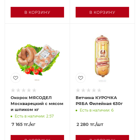
В КОРЗИНУ
В КОРЗИНУ
Окорок МЯСОДЕЛ
Ветчина КУРОЧКА
Москварецкий с мясом
РЯБА Филейная 630г
и шпиком кг
Есть в наличии: 6
Есть в наличии: 2.57
7 165
тг.
/кг
2 280
тг.
/шт