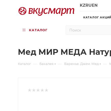
KZ
RU
EN
КАТАЛОГ АКЦИ
КАТАЛОГ
Мед МИР МЕДА Натур
—
—
—
Каталог
Бакалея
Варенье. Джем. Мед