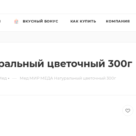
Й
ВКУСНЫЙ БОНУС
КАК КУПИТЬ
КОМПАНИЯ
альный цветочный 300г
—
Мед
Мед МИР МЕДА Натуральный цветочный 300г