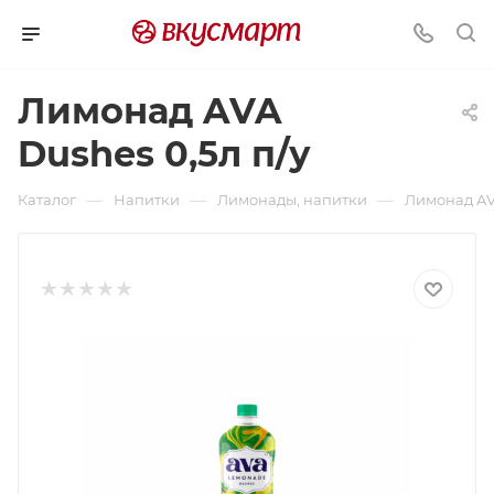
Лимонад AVA
Dushes 0,5л п/у
—
—
—
Каталог
Напитки
Лимонады, напитки
Лимонад AVA