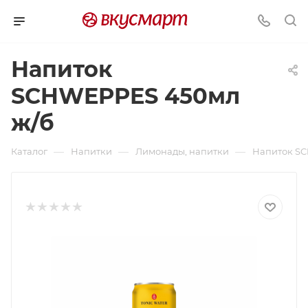
Напиток
SCHWEPPES 450мл
ж/б
—
—
—
Каталог
Напитки
Лимонады, напитки
Напиток S