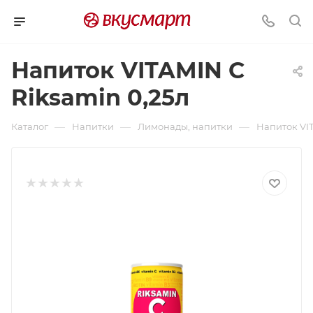
Напиток VITAMIN C
Riksamin 0,25л
—
—
—
Каталог
Напитки
Лимонады, напитки
Напиток VIT