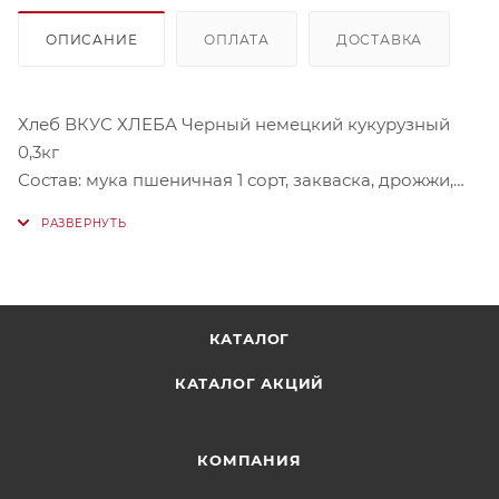
ОПИСАНИЕ
ОПЛАТА
ДОСТАВКА
Хлеб ВКУС ХЛЕБА Черный немецкий кукурузный
0,3кг
Состав: мука пшеничная 1 сорт, закваска, дрожжи,
крупа кукурузная, семена подсолнечника.
Условия хранения: хранить при температуре от 22°C
до 27°C относительно влажности воздуха 00-05%.
КАТАЛОГ
КАТАЛОГ АКЦИЙ
КОМПАНИЯ