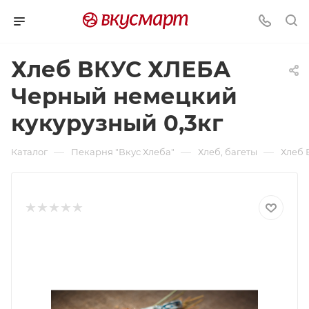
Хлеб ВКУС ХЛЕБА
Черный немецкий
кукурузный 0,3кг
—
—
—
Каталог
Пекарня "Вкус Хлеба"
Хлеб, багеты
Хлеб 