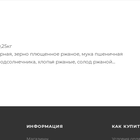
,25кг
ирная, зерно плющенное ржаное, мука пшеничная
 подсолнечника, хлопья ржаные, солод ржаной
мена льна, соль поваренная пищевая.
 22°C до 27°C относительно влажности воздуха 00-05%.
ИНФОРМАЦИЯ
КАК КУПИТ
Магазины
Условия опл