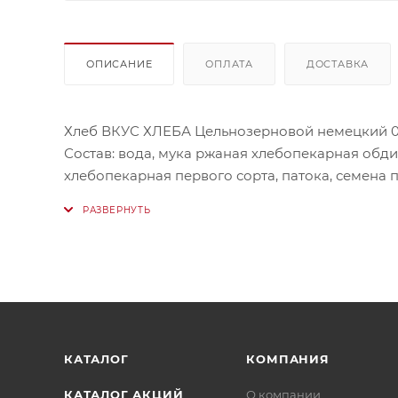
ОПИСАНИЕ
ОПЛАТА
ДОСТАВКА
Хлеб ВКУС ХЛЕБА Цельнозерновой немецкий 0
Состав: вода, мука ржаная хлебопекарная обд
хлебопекарная первого сорта, патока, семена
ферментированный, дрожжи хлебопекарные, се
Условия хранения: хранить при температуре от
КАТАЛОГ
КОМПАНИЯ
КАТАЛОГ АКЦИЙ
О компании