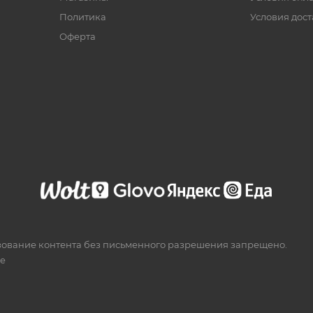
Политика
Условия дос
Офертa
зование контента без письменного разрешения запрещено.
te