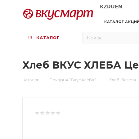
KZ
RU
EN
КАТАЛОГ АКЦИ
КАТАЛОГ
Хлеб ВКУС ХЛЕБА Це
—
—
Каталог
Пекарня "Вкус Хлеба"
Хлеб, багеты