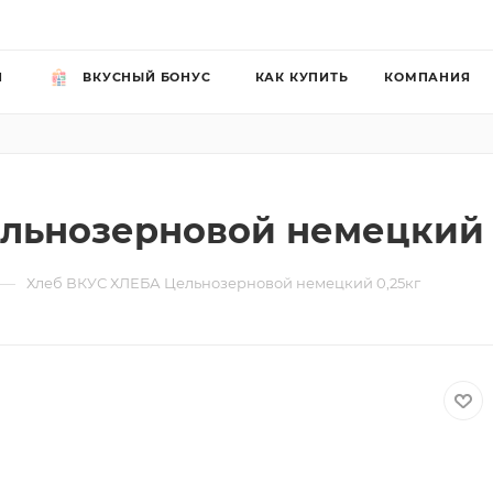
Й
ВКУСНЫЙ БОНУС
КАК КУПИТЬ
КОМПАНИЯ
льнозерновой немецкий 
—
Хлеб ВКУС ХЛЕБА Цельнозерновой немецкий 0,25кг