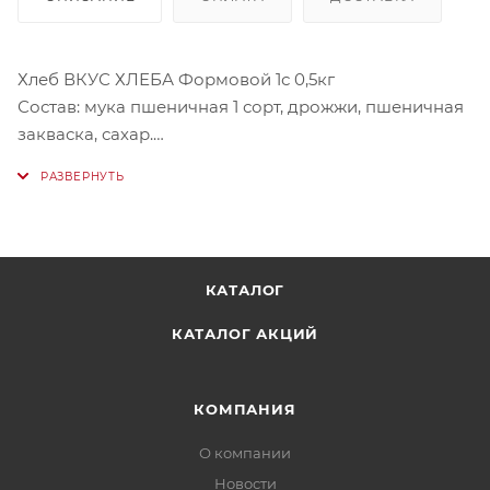
Хлеб ВКУС ХЛЕБА Формовой 1с 0,5кг
Состав: мука пшеничная 1 сорт, дрожжи, пшеничная
закваска, сахар.
Условия хранения: хранить при температуре от 22°C
до 27°C относительно влажности воздуха 00-05%.
КАТАЛОГ
КАТАЛОГ АКЦИЙ
КОМПАНИЯ
О компании
Новости