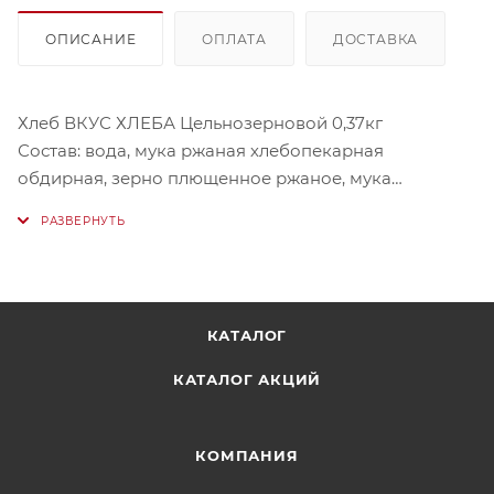
ОПИСАНИЕ
ОПЛАТА
ДОСТАВКА
Хлеб ВКУС ХЛЕБА Цельнозерновой 0,37кг
Состав: вода, мука ржаная хлебопекарная
обдирная, зерно плющенное ржаное, мука
пшеничная хлебопекарная первого сорта, патока,
хлопья ржаные, солод ржаной ферментированный,
дрожжи хлебопекарные, семена льна, соль
поваренная пищевая.
КАТАЛОГ
Условия хранения: хранить при температуре от 22°C
до 27°C относительно влажности воздуха 00-05%.
КАТАЛОГ АКЦИЙ
КОМПАНИЯ