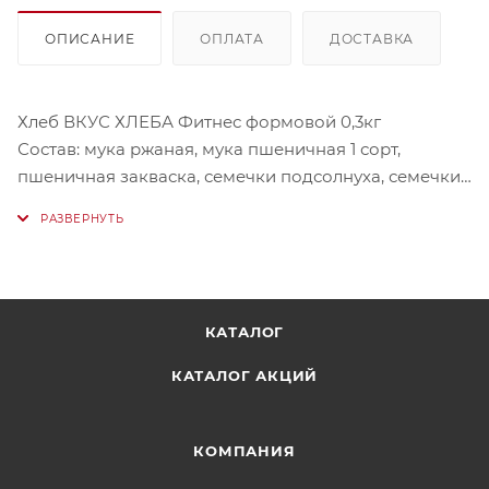
ОПИСАНИЕ
ОПЛАТА
ДОСТАВКА
Хлеб ВКУС ХЛЕБА Фитнес формовой 0,3кг
Состав: мука ржаная, мука пшеничная 1 сорт,
пшеничная закваска, семечки подсолнуха, семечки
тыквы, вода, сахар, соль.
Условия хранения: хранить при температуре от 22°C
до 27°C относительно влажности воздуха 00-05%.
КАТАЛОГ
КАТАЛОГ АКЦИЙ
КОМПАНИЯ