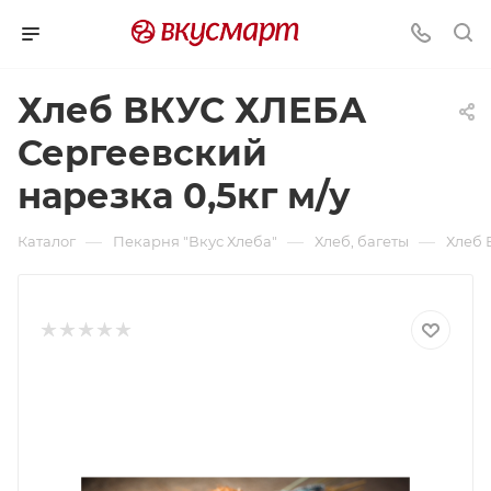
Хлеб ВКУС ХЛЕБА
Сергеевский
нарезка 0,5кг м/у
—
—
—
Каталог
Пекарня "Вкус Хлеба"
Хлеб, багеты
Хлеб 