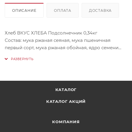
ОПИСАНИЕ
ОПЛАТА
ДОСТАВКА
Хлеб ВКУС ХЛЕБА Подсолнечник 0,34кг
Состав: мука ржаная сеяная, мука пшеничная
первый сорт, мука ржаная обойная, ядро семени
подсолнечника, дрожжи прессованные, соль
йодированная, вода питьевая.
Условия хранения: хранить при температуре от 22°C
до 27°C относительно влажности воздуха 00-05%.
КАТАЛОГ
КАТАЛОГ АКЦИЙ
КОМПАНИЯ