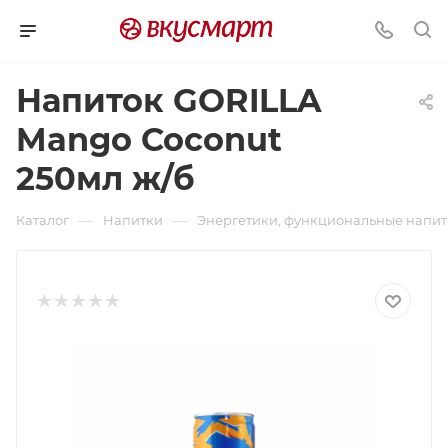
Напиток GORILLA
Mango Coconut
250мл ж/б
—
—
Каталог
Напитки
Энергетики, функциональные напи