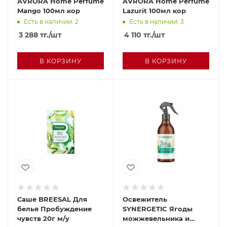
AVRORA Home Perfume
AVRORA Home Perfume
Mango 100мл кор
Lazurit 100мл кор
Есть в наличии: 2
Есть в наличии: 3
3 288
тг.
/шт
4 110
тг.
/шт
В КОРЗИНУ
В КОРЗИНУ
Саше BREESAL Для
Освежитель
белья Пробуждение
SYNERGETIC Ягоды
чувств 20г м/у
можжевельника и