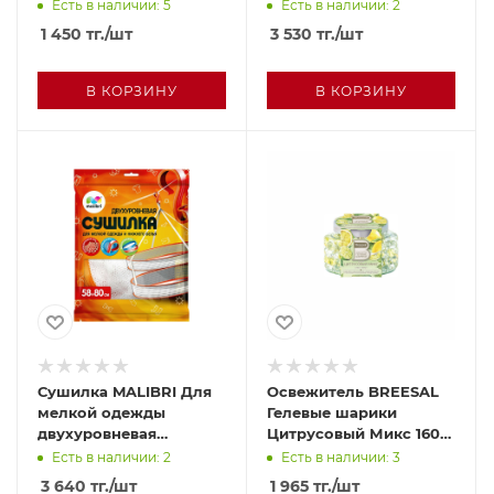
ангелика 380мл п/у
Есть в наличии: 5
Есть в наличии: 2
1 450
тг.
/шт
3 530
тг.
/шт
В КОРЗИНУ
В КОРЗИНУ
Сушилка MALIBRI Для
Освежитель BREESAL
мелкой одежды
Гелевые шарики
двухуровневая
Цитрусовый Микс 160г
230*430*250 м/у
п/у
Есть в наличии: 2
Есть в наличии: 3
3 640
тг.
/шт
1 965
тг.
/шт