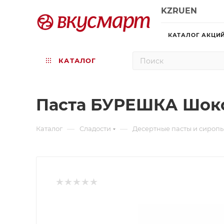
KZ
RU
EN
КАТАЛОГ АКЦИ
КАТАЛОГ
Паста БУРЕШКА Шокол
—
—
Каталог
Сладости
Десертные пасты и сироп