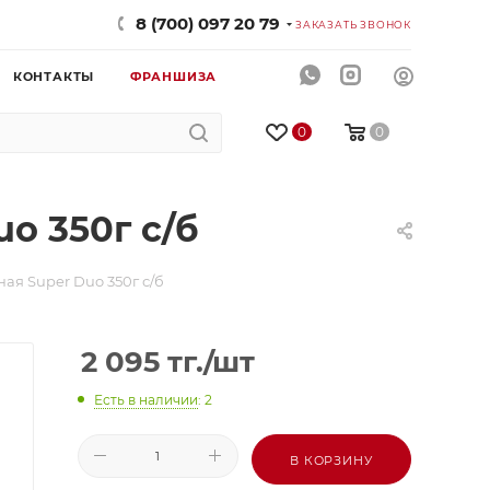
8 (700) 097 20 79
ЗАКАЗАТЬ ЗВОНОК
КОНТАКТЫ
ФРАНШИЗА
0
0
o 350г с/б
я Super Duo 350г с/б
2 095
тг.
/шт
Есть в наличии
: 2
В КОРЗИНУ