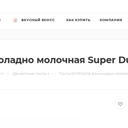
Й
ВКУСНЫЙ БОНУС
КАК КУПИТЬ
КОМПАНИЯ
адно молочная Super Du
—
—
ы
Десертные пасты
Паста БУРЕШКА Шоколадно молочна