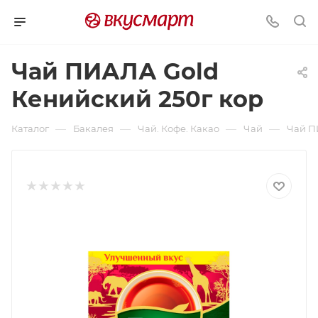
Чай ПИАЛА Gold
Кенийский 250г кор
—
—
—
—
Каталог
Бакалея
Чай. Кофе. Какао
Чай
Чай П