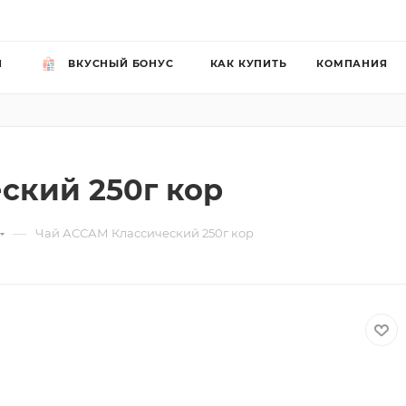
Й
ВКУСНЫЙ БОНУС
КАК КУПИТЬ
КОМПАНИЯ
ский 250г кор
—
Чай АССАМ Классический 250г кор