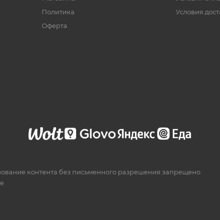
Политика
Условия дос
Офертa
зование контента без письменного разрешения запрещено.
te