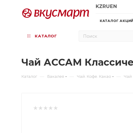
KZ
RU
EN
КАТАЛОГ АКЦИ
КАТАЛОГ
Чай АССАМ Классиче
—
—
—
Каталог
Бакалея
Чай. Кофе. Какао
Чай