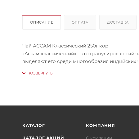
ОПИСАНИЕ
ОПЛАТА
ДОСТАВКА
Чай АССАМ Классический 250г кор
«Ассам классический» - это гранулированный 
выделяют его среди многообразия индийских ч
ароматом и терпким вяжущим вкусом. Этот чай
говорят - цвет корочки бисквита). В аромате 
чаям других сортов.
Средние гранулы одинаковой величины( однор
качества чая) дают превосходный напиток, от
КАТАЛОГ
КОМПАНИЯ
КАТАЛОГ АКЦИЙ
О компании