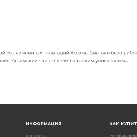
чай со знаменитых плантаций Ассама. Знатоки безошибо
аёв. Ассамский чай отличается тонким уникальным
 дает крепкий настой насыщенного цвета (англичане
ассама часто присутствуют легкие медовые нотки, неприс
одность размера гранул-один из основных показателей
лично сочетающийся с молоком и сахаром.
ИНФОРМАЦИЯ
КАК КУПИТ
Магазины
Условия опл